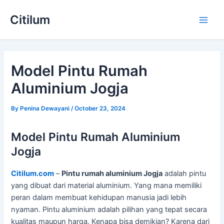
Skip
Main
Citilum
to
Men
content
Model Pintu Rumah
Aluminium Jogja
By
Penina Dewayani
/
October 23, 2024
Model Pintu Rumah Aluminium
Jogja
Citilum.com
–
Pintu rumah aluminium Jogja
adalah pintu
yang dibuat dari material aluminium. Yang mana memiliki
peran dalam membuat kehidupan manusia jadi lebih
nyaman. Pintu aluminium adalah pilihan yang tepat secara
kualitas maupun harga. Kenapa bisa demikian? Karena dari