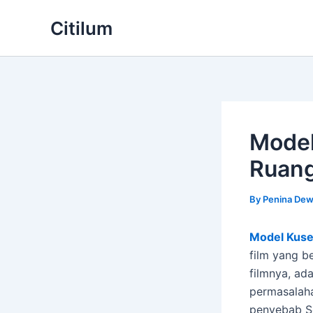
Skip
Citilum
to
content
Model
Ruang
By
Penina Dew
Model Kuse
film yang b
filmnya, ada
permasalaha
penyebab S