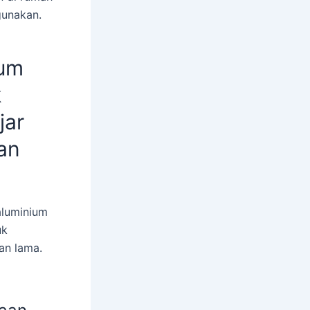
gunakan.
ium
k
jar
an
aluminium
uk
an lama.