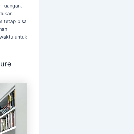
 ruangan.
adukan
 tetap bisa
ahan
 waktu untuk
ture