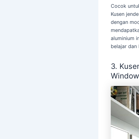
Cocok untuk
Kusen jende
dengan mod
mendapatkan
aluminium i
belajar dan 
3.
Kusen
Window/