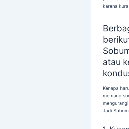
karena kura
Berbag
beriku
Sobum
atau k
kondus
Kenapa haru
memang suda
mengurangi 
Jadi Sobum 