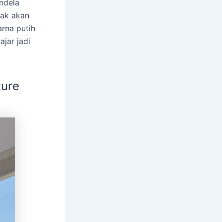
endela
dak akan
rna putih
jar jadi
ture