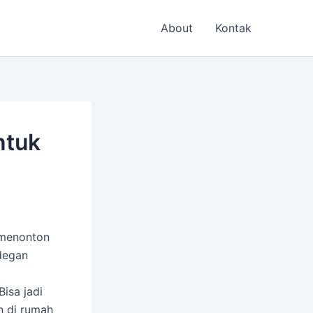
About
Kontak
ntuk
 menonton
adegan
isa jadi
n di rumah