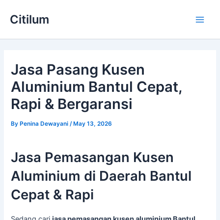
Skip
Main
Citilum
to
Men
content
Jasa Pasang Kusen
Aluminium Bantul Cepat,
Rapi & Bergaransi
By
Penina Dewayani
/
May 13, 2026
Jasa Pemasangan Kusen
Aluminium di Daerah Bantul
Cepat & Rapi
Sedang cari
jasa pemasangan kusen aluminium Bantul