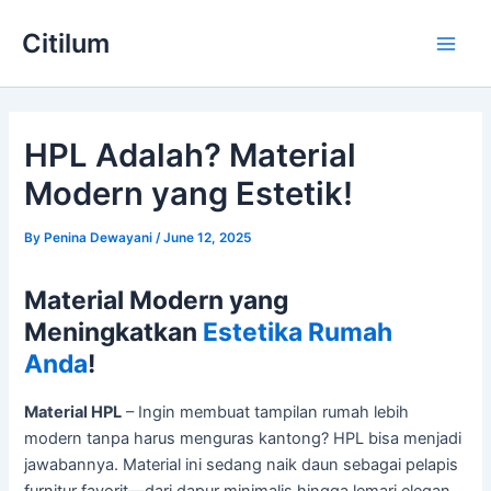
Skip
Main
Citilum
to
Men
content
HPL Adalah? Material
Modern yang Estetik!
By
Penina Dewayani
/
June 12, 2025
Material Modern yang
Meningkatkan
Estetika Rumah
Anda
!
Material HPL
– Ingin membuat tampilan rumah lebih
modern tanpa harus menguras kantong? HPL bisa menjadi
jawabannya. Material ini sedang naik daun sebagai pelapis
furnitur favorit—dari dapur minimalis hingga lemari elegan,