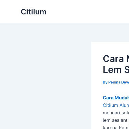
Skip
Citilum
to
content
Cara 
Lem S
By
Penina Dew
Cara Mudah
Citilum Alu
mencari sol
lem sealant
karena Kami