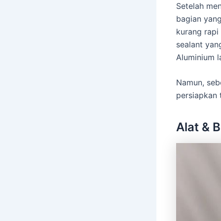
Setelah men
bagian yang 
kurang rapi
sealant yan
Aluminium l
Namun, sebe
persiapkan t
Alat & 