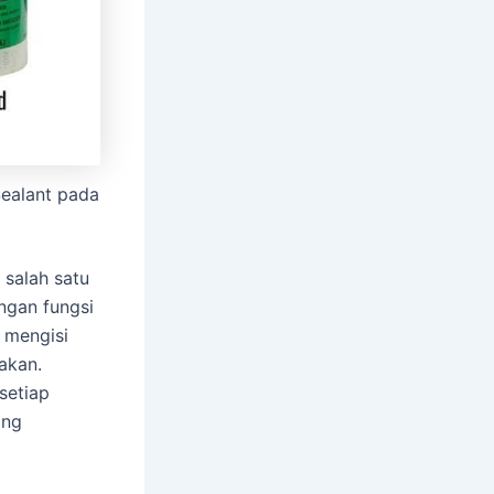
Sealant pada
 salah satu
ngan fungsi
 mengisi
akan.
setiap
ang