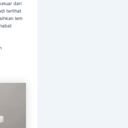
eluar dari
di terlihat
rsihkan lem
ahabat
m