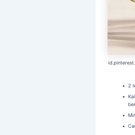
id.pinteres
2 
Ka
be
Mi
Ca