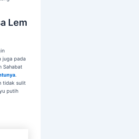
sa Lem
in
n juga pada
n Sahabat
intunya
.
tidak sulit
yu putih