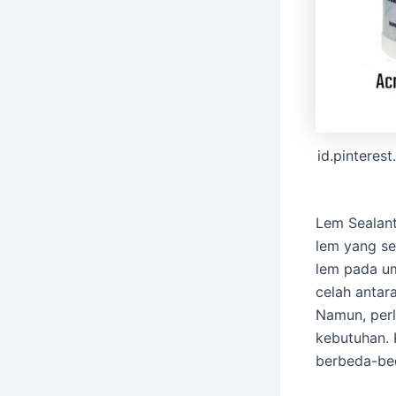
id.pinteres
Lem Sealant
lem yang se
lem pada um
celah antar
Namun, perl
kebutuhan. 
berbeda-be