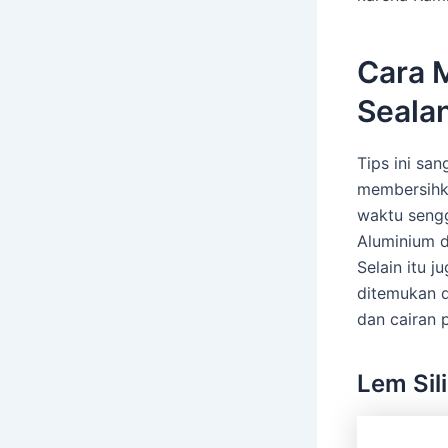
Cara 
Seala
Tips ini sa
membersihka
waktu seng
Aluminium 
Selain itu 
ditemukan di
dan cairan 
Lem Sil