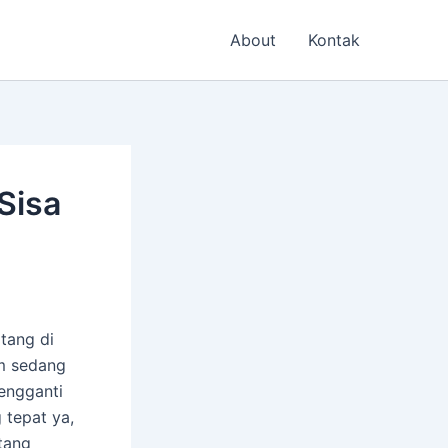
About
Kontak
Sisa
tang di
m sedang
engganti
 tepat ya,
tang