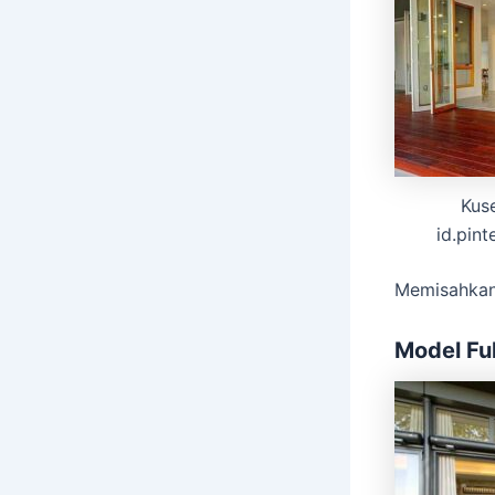
Kus
id.pint
Memisahkan 
Model Fu