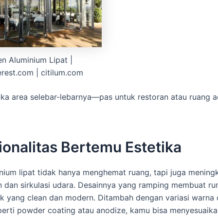
en Aluminium Lipat |
erest.com | citilum.com
a area selebar-lebarnya—pas untuk restoran atau ruang a
onalitas Bertemu Estetika
nium lipat tidak hanya menghemat ruang, tapi juga mening
 dan sirkulasi udara. Desainnya yang ramping membuat r
ok yang clean dan modern. Ditambah dengan variasi warna
eperti powder coating atau anodize, kamu bisa menyesuaik