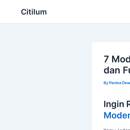
Skip
Citilum
to
content
7 Mod
dan F
By
Penina Dew
Ingin 
Mode