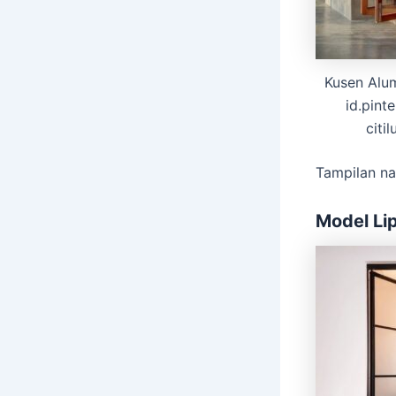
Kusen Alum
id.pint
citi
Tampilan na
Model Li