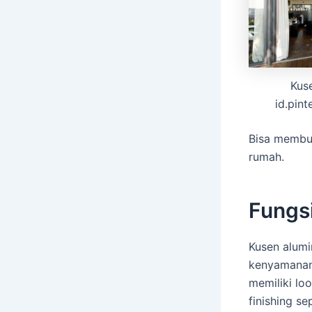
Kus
id.pint
Bisa membuk
rumah.
Fungsi
Kusen alumi
kenyamanan
memiliki lo
finishing s