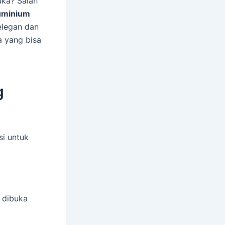
ka? Salah
uminium
elegan dan
a yang bisa
g
si untuk
 dibuka