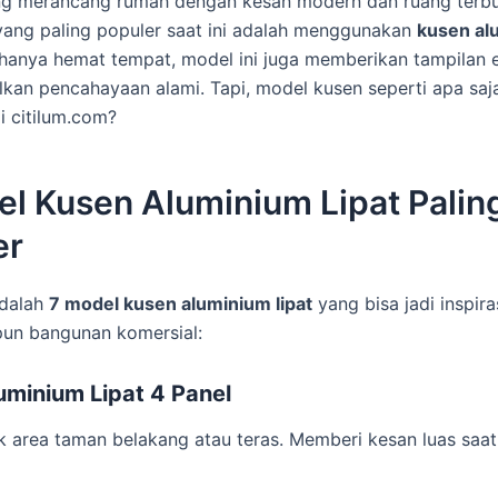
g merancang rumah dengan kesan modern dan ruang terbu
 yang paling populer saat ini adalah menggunakan
kusen al
 hanya hemat tempat, model ini juga memberikan tampilan 
an pencahayaan alami. Tapi, model kusen seperti apa saj
i citilum.com?
el Kusen Aluminium Lipat Palin
er
adalah
7 model kusen aluminium lipat
yang bisa jadi inspira
un bangunan komersial:
uminium Lipat 4 Panel
 area taman belakang atau teras. Memberi kesan luas saat