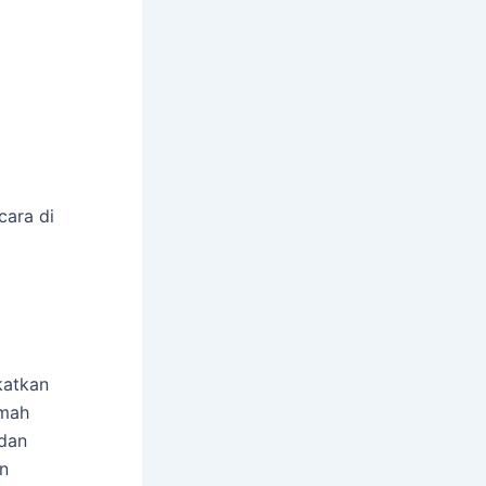
cara di
katkan
umah
 dan
an