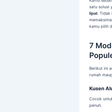
Kamu sedan
satu solusi
lipat
. Tidak
memaksimalk
kamu pilih d
7 Mod
Popul
Berikut ini 
rumah maup
Kusen Al
Cocok untuk
penuh.