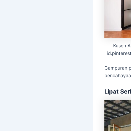
Kusen A
id.pinteres
Campuran pa
pencahayaa
Lipat Se