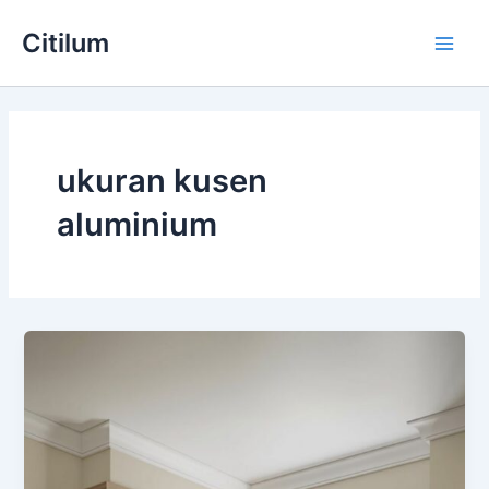
Skip
Main
Citilum
to
Men
content
ukuran kusen
aluminium