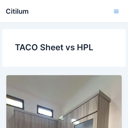
Skip
Main
Citilum
to
Men
content
TACO Sheet vs HPL