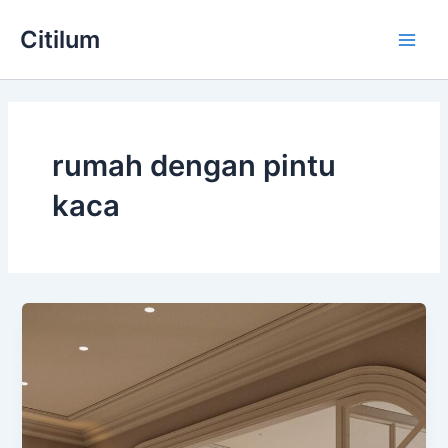
Skip
Main
Citilum
to
Men
content
rumah dengan pintu
kaca