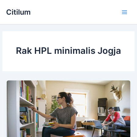
Skip
Main
Citilum
to
Men
content
Rak HPL minimalis Jogja