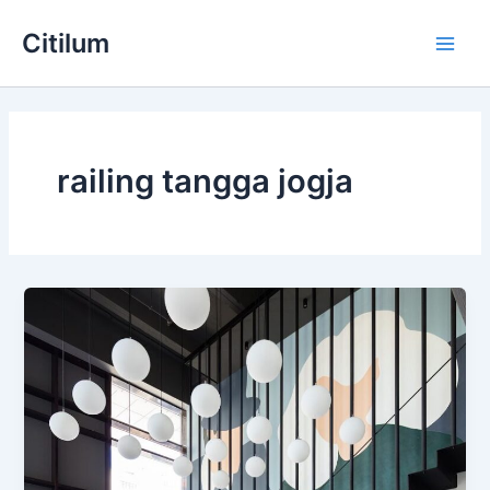
Skip
Main
Citilum
to
Men
content
railing tangga jogja