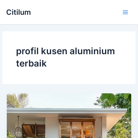
Skip
Main
Citilum
to
Men
content
profil kusen aluminium
terbaik