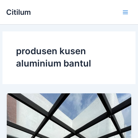
Skip
Main
Citilum
to
Men
content
produsen kusen
aluminium bantul