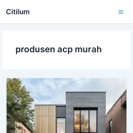
Skip
Main
Citilum
to
Men
content
produsen acp murah