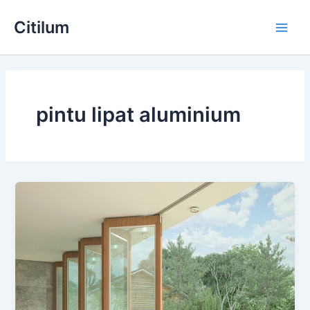
Skip
Main
Citilum
to
Men
content
pintu lipat aluminium