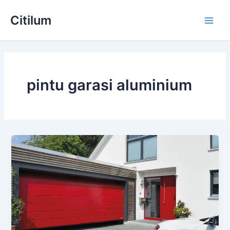
Skip
Main
Citilum
to
Men
content
pintu garasi aluminium