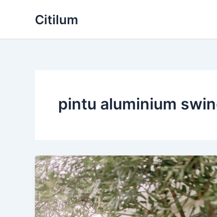
Skip
Citilum
to
content
pintu aluminium swi