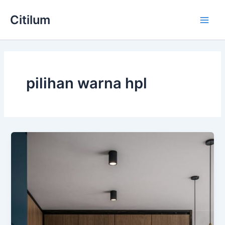
Skip
Main
Citilum
to
Men
content
pilihan warna hpl