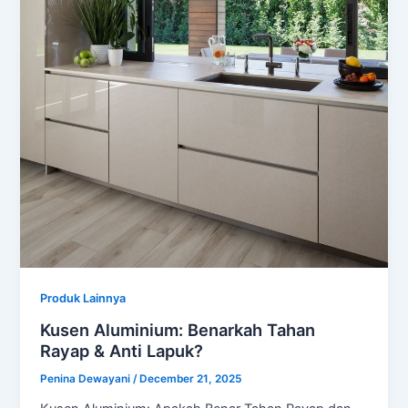
Produk Lainnya
Kusen Aluminium: Benarkah Tahan
Rayap & Anti Lapuk?
Penina Dewayani
/
December 21, 2025