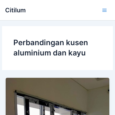
Skip
Main
Citilum
to
Men
content
Perbandingan kusen
aluminium dan kayu