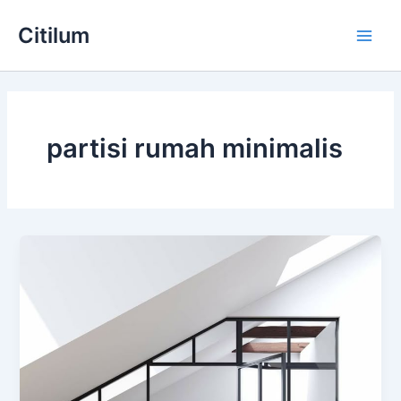
Skip
Main
Citilum
to
Men
content
partisi rumah minimalis