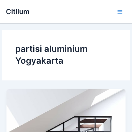
Skip
Main
Citilum
to
Men
content
partisi aluminium
Yogyakarta