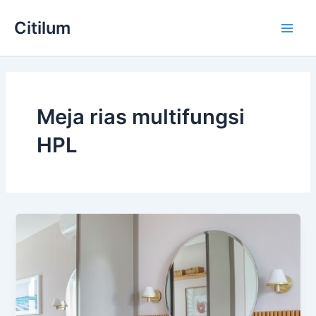
Skip
Main
Citilum
to
Men
content
Meja rias multifungsi
HPL