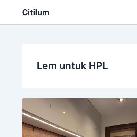
Skip
Citilum
to
content
Lem untuk HPL