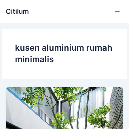
Skip
Main
Citilum
to
Men
content
kusen aluminium rumah
minimalis