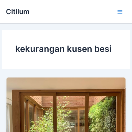
Skip
Main
Citilum
to
Men
content
kekurangan kusen besi