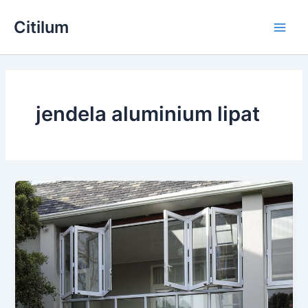
Skip
Main
Citilum
to
Men
content
jendela aluminium lipat