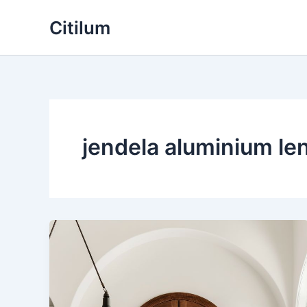
Skip
Citilum
to
content
jendela aluminium l