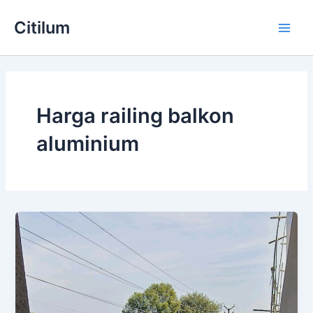
Skip
Main
Citilum
to
Men
content
Harga railing balkon
aluminium