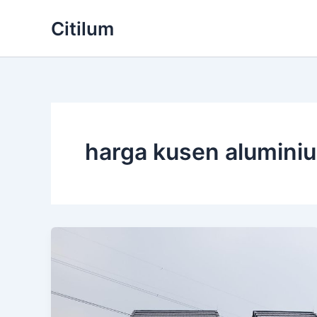
Skip
Citilum
to
content
harga kusen aluminiu