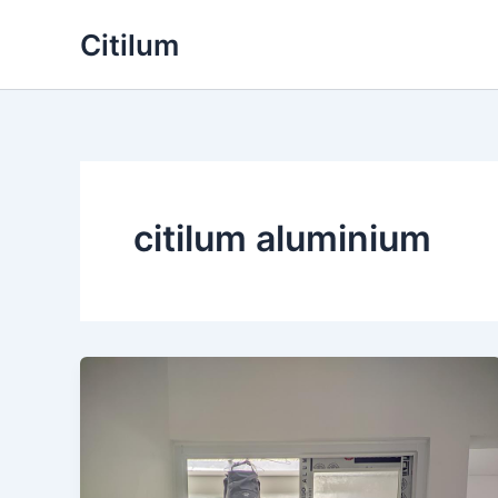
Skip
Citilum
to
content
citilum aluminium